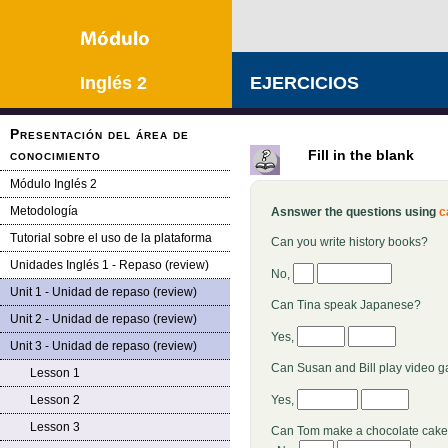
Inglés 2
EJERCICIOS
Presentación del área de
conocimiento
Fill in the blank
Módulo Inglés 2
Metodología
Asnswer the questions using
c
Tutorial sobre el uso de la plataforma
Can you write history books?
Unidades Inglés 1 - Repaso (review)
No,
Unit 1 - Unidad de repaso (review)
Can Tina speak Japanese?
Unit 2 - Unidad de repaso (review)
Yes,
Unit 3 - Unidad de repaso (review)
Can Susan and Bill play video 
Lesson 1
Lesson 2
Yes,
Lesson 3
Can Tom make a chocolate cak