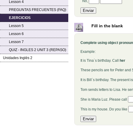
No,
Lesson 4
PREGUNTAS FRECUENTES (FAQ)
EJERCICIOS
Fill in the blank
Lesson 5
Lesson 6
Lesson 7
Complete using object pronoun
QUIZ - INGLES 2 UNIT 3 (REPASO)
Example:
Unidades Inglés 2
It is Tina´s birthday. Call
her
These pencils are for Peter and 
It is Bill´s birthday. The present i
Tom sends letters to Lisa. He sen
She is Maria Luz. Please call
This is my house. Do you like