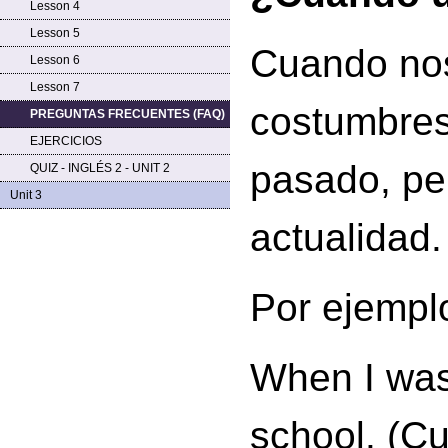
Lesson 4
Lesson 5
Cuando nos
Lesson 6
Lesson 7
costumbres
PREGUNTAS FRECUENTES (FAQ)
EJERCICIOS
pasado, pe
QUIZ - INGLÉS 2 - UNIT 2
Unit 3
actualidad.
Por ejempl
When I was 
school. (Cu