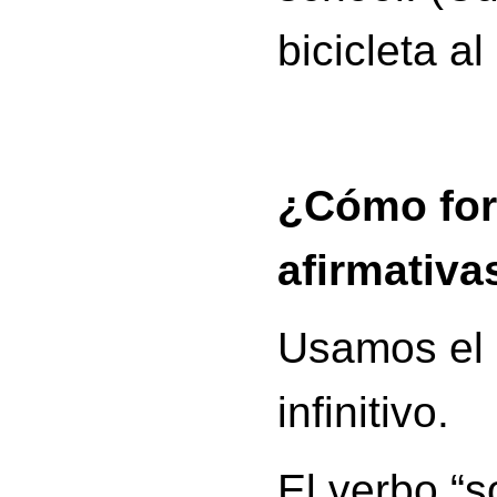
bicicleta al
¿Cómo fo
afirmativ
Usamos el
infinitivo.
El verbo “so