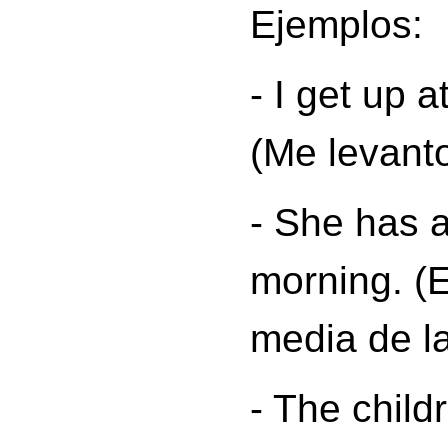
Ejemplos:
- I
get up
at
(
Me levanto
- She
has
a
morning. (
E
media de l
- The child