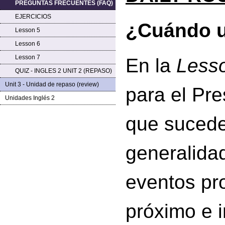
PREGUNTAS FRECUENTES (FAQ)
EJERCICIOS
¿Cuándo u
Lesson 5
Lesson 6
Lesson 7
En la
Less
QUIZ - INGLES 2 UNIT 2 (REPASO)
Unit 3 - Unidad de repaso (review)
para el Pr
Unidades Inglés 2
que sucede
generalidad
eventos pr
próximo e i