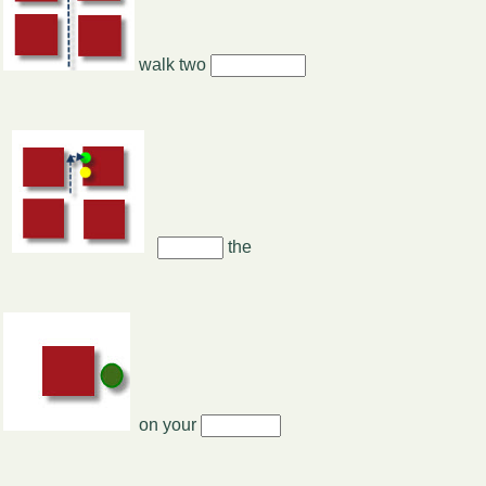
walk two
the
on your