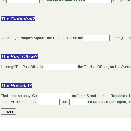
Go
on San Martin Street for four
and you wil
The Cathedral?
Go through Pringles Square, the Cathedral is on the
of Pringles S
The Post Office?
It’s easy! The Post Office is
the Tourism Offices, on Illia Aven
The Hospital?
That is not so easy! Go
on Junin Street, then on República 
lights. At the third traffic
, turn
for two blocks, left again, 