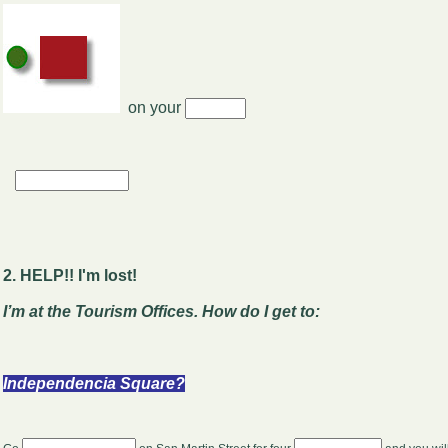
on your
2. HELP!! I'm lost!
I’m at the Tourism Offices. How do I get to:
Independencia Square?