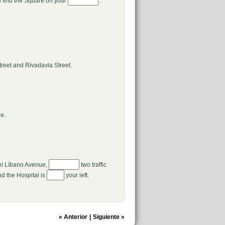
l find the Square on your
.
treet and Rivadavia Street.
ue.
del Líbano Avenue,
two traffic
and the Hospital is
your left.
«
Anterior
|
Siguiente
»