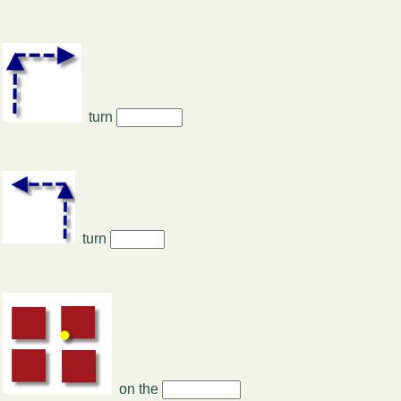
turn
turn
on the