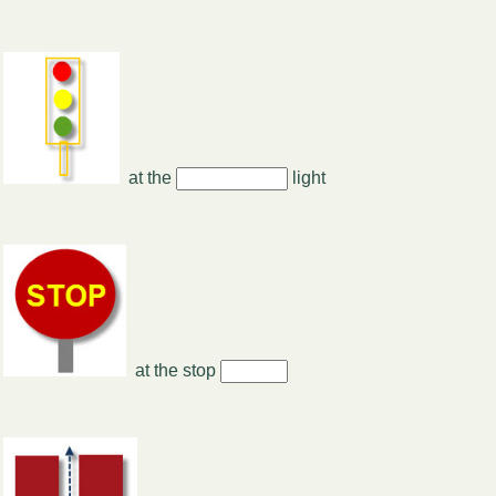
at the
light
at the stop