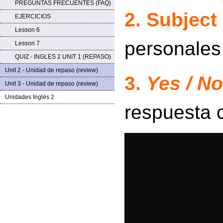
PREGUNTAS FRECUENTES (FAQ)
2. Subject
EJERCICIOS
Lesson 6
personales
Lesson 7
QUIZ - INGLES 2 UNIT 1 (REPASO)
Unit 2 - Unidad de repaso (review)
3.
Yes / No
Unit 3 - Unidad de repaso (review)
Unidades Inglés 2
respuesta c