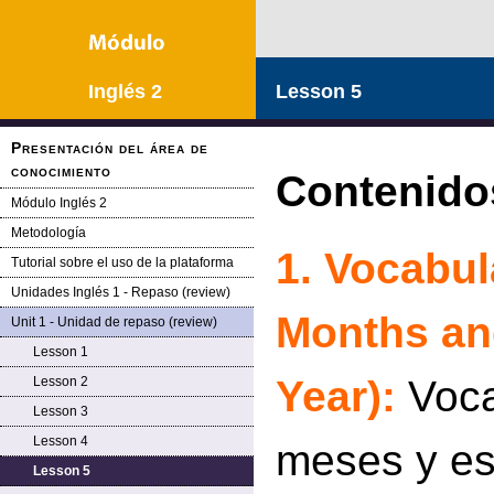
Inglés 2
Lesson 5
Presentación del área de
conocimiento
Contenido
Módulo Inglés 2
Metodología
1.
Vocabul
Tutorial sobre el uso de la plataforma
Unidades Inglés 1 - Repaso (review)
Months an
Unit 1 - Unidad de repaso (review)
Lesson 1
Year):
Voca
Lesson 2
Lesson 3
Lesson 4
meses y es
Lesson 5