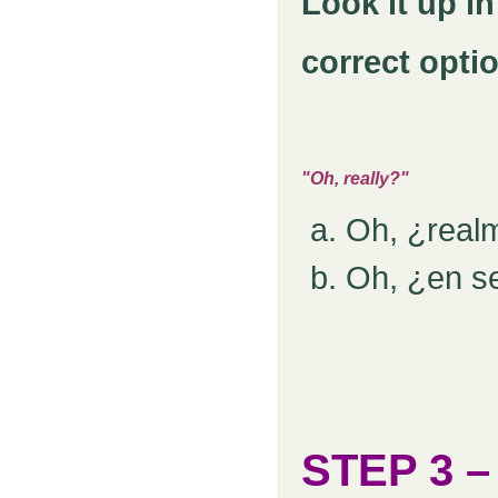
Look it up in
correct opti
"Oh, really?"
Oh, ¿real
Oh, ¿en s
STEP 3 