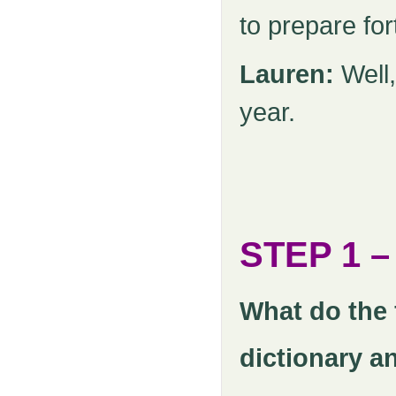
to prepare fo
Lauren:
Well,
year.
STEP 1
–
What do the
dictionary a