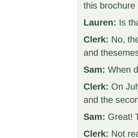
this brochure
Lauren:
Is th
Clerk:
No, the
and thesemest
Sam:
When do
Clerk:
On July
and the secon
Sam:
Great! 
Clerk:
Not rea