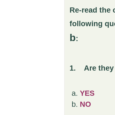
Re-read the 
following qu
b
:
1.
Are the
YES
NO