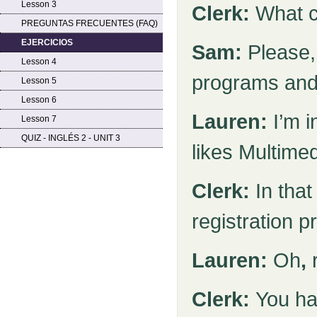
Lesson 3
Clerk:
What c
PREGUNTAS FRECUENTES (FAQ)
EJERCICIOS
Sam:
Please,
Lesson 4
programs and 
Lesson 5
Lesson 6
Lauren:
I’m 
Lesson 7
QUIZ - INGLÉS 2 - UNIT 3
likes Multimed
Clerk:
In tha
registration p
Lauren:
Oh
,
Clerk:
You hav