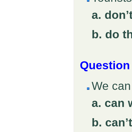
a. don’
b. do t
Question
We ca
a. can
b. can’