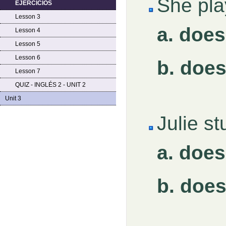
She pl
EJERCICIOS
Lesson 3
a. does
Lesson 4
Lesson 5
Lesson 6
b. doe
Lesson 7
QUIZ - INGLÉS 2 - UNIT 2
Unit 3
Julie s
a. doe
b. does