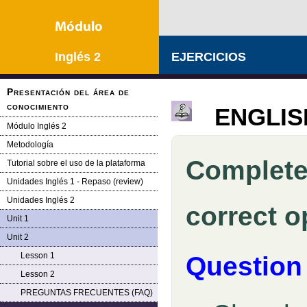
Inglés 2
EJERCICIOS
Presentación del área de
conocimiento
ENGLISH
Módulo Inglés 2
Metodología
Complete
Tutorial sobre el uso de la plataforma
Unidades Inglés 1 - Repaso (review)
Unidades Inglés 2
correct o
Unit 1
Unit 2
Lesson 1
Question
Lesson 2
PREGUNTAS FRECUENTES (FAQ)