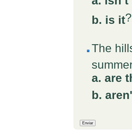
a. isn’t
?
b. is it
The hill
summ
a. are 
b. aren