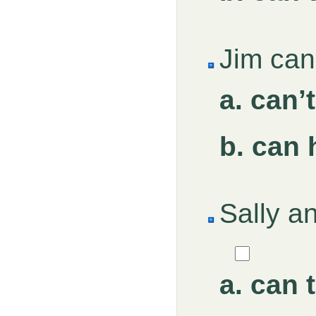
Jim ca
a. can’
b. can 
Sally a
a. can 