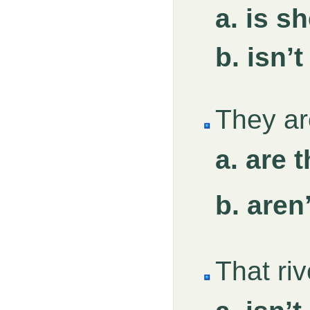
a. is s
b. isn’
They a
a. are 
b. aren
That r