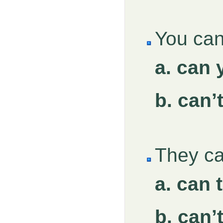
You ca
a. can
b. can’
They c
a. can 
b. can’