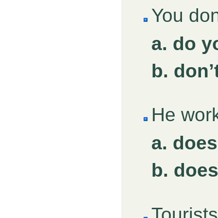
You don
a. do y
b. don’
He wor
a. does
b. doe
Tourists