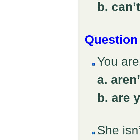
b. can’
Question
You ar
a. aren
b. are 
She is