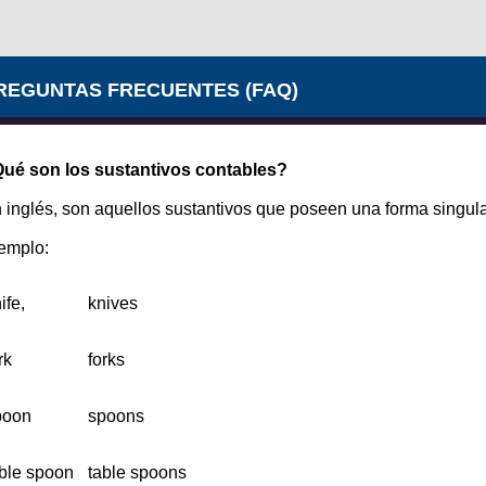
REGUNTAS FRECUENTES (FAQ)
ué son los sustantivos contables?
 inglés, son aquellos sustantivos que poseen una forma singular
emplo:
ife,
knives
rk
forks
poon
spoons
ble spoon
table spoons