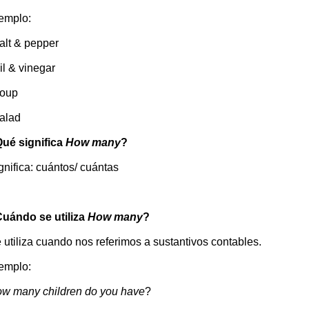
emplo:
salt & pepper
oil & vinegar
soup
salad
ué significa
How many
?
gnifica: cuántos/ cuántas
uándo se utiliza
How many
?
 utiliza cuando nos referimos a sustantivos contables.
emplo:
w many children do you have
?