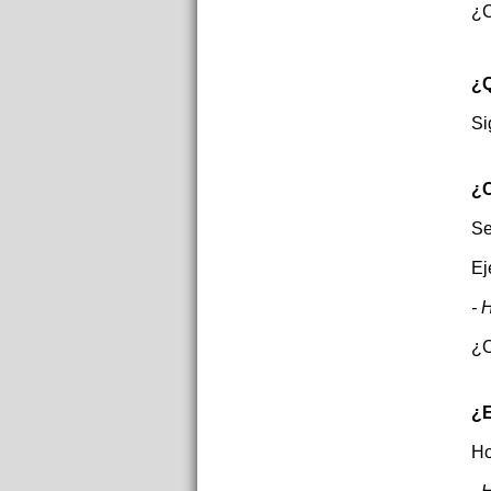
¿C
¿Q
Si
¿C
Se
Ej
- 
¿C
¿E
Ho