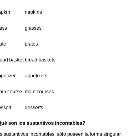
apkin
napkins
ass
glasses
ate
plates
ead basket
bread baskets
petizer
appetizers
ain course
main courses
ssert
desserts
ué son los sustantivos incontables?
s sustantivos incontables, sólo poseen la forma singular.