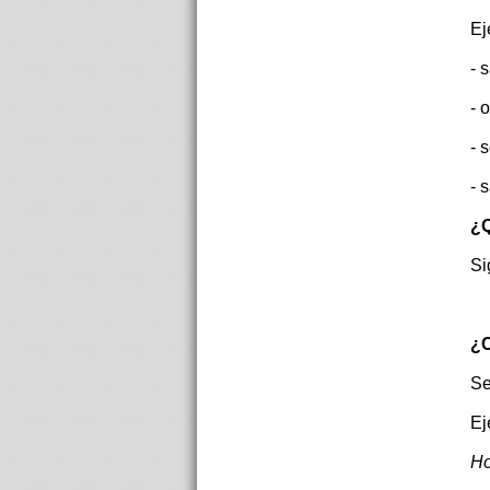
Ej
- 
- 
- 
- 
¿Q
Si
¿C
Se
Ej
Ho