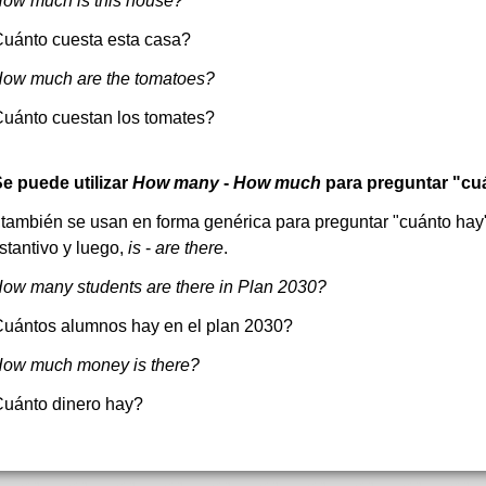
How much is this house?
uánto cuesta esta casa?
How much are the tomatoes?
uánto cuestan los tomates?
e puede utilizar
How many
-
How much
para preguntar "cu
,también se usan en forma genérica para preguntar "cuánto hay"
stantivo y luego,
is
-
are there
.
How many students are there in Plan 2030?
uántos alumnos hay en el plan 2030?
ow much money is there?
uánto dinero hay?