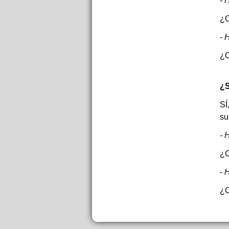
- 
¿C
- 
¿C
¿S
SÍ
su
- 
¿C
-
H
¿C