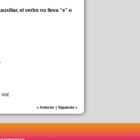
xiliar, el verbo no lleva “s” o
.
 not
.
«
Anterior
|
Siguiente
»