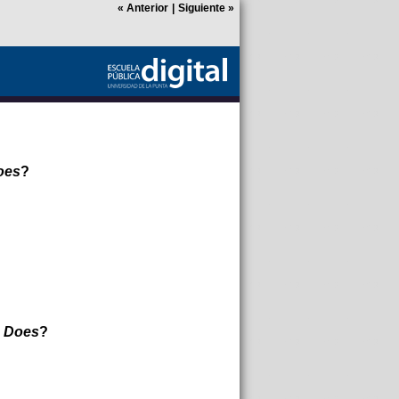
«
Anterior
|
Siguiente
»
oes
?
o
Does
?