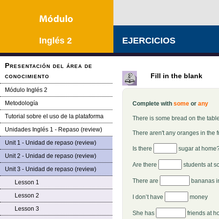
Inglés 2
EJERCICIOS
Presentación del área de
conocimiento
Fill in the blank
Módulo Inglés 2
Metodología
Complete with
some
or
any
Tutorial sobre el uso de la plataforma
There is some bread on the table
Unidades Inglés 1 - Repaso (review)
There aren't any oranges in the f
Unit 1 - Unidad de repaso (review)
Is there
sugar at home
Unit 2 - Unidad de repaso (review)
Are there
students at s
Unit 3 - Unidad de repaso (review)
There are
bananas in
Lesson 1
Lesson 2
I don’t have
money
Lesson 3
She has
friends at 