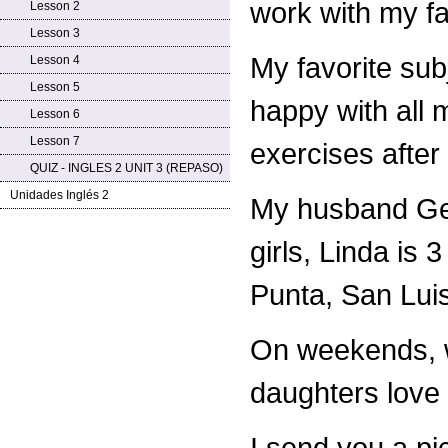
work with my f
Lesson 2
Lesson 3
My favorite sub
Lesson 4
Lesson 5
happy with all 
Lesson 6
Lesson 7
exercises after
QUIZ - INGLES 2 UNIT 3 (REPASO)
Unidades Inglés 2
My husband Geo
girls, Linda is 
Punta, San Luis.
On weekends, w
daughters love
I send you a pi