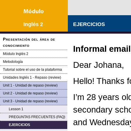
Inglés 2
EJERCICIOS
Presentación del área de
conocimiento
Informal email
Módulo Inglés 2
Metodología
Dear Johana,
Tutorial sobre el uso de la plataforma
Unidades Inglés 1 - Repaso (review)
Hello! Thanks f
Unit 1 - Unidad de repaso (review)
Unit 2 - Unidad de repaso (review)
I’m 28 years old
Unit 3 - Unidad de repaso (review)
secondary scho
Lesson 1
PREGUNTAS FRECUENTES (FAQ)
and Wednesdays 
EJERCICIOS