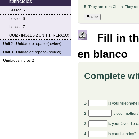
EJERCICIOS
5- They are from China. They ar
Lesson 5
Lesson 6
Lesson 7
Fill in 
QUIZ - INGLES 2 UNIT 1 (REPASO)
Unit 2 - Unidad de repaso (review)
en blanco
Unit 3 - Unidad de repaso (review)
Unidades Inglés 2
Complete wi
1-
is your telephone
2-
is your mother?
3-
is your favourite c
4-
is your birthday? 