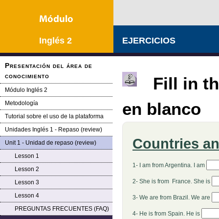
Inglés 2
EJERCICIOS
Presentación del área de
conocimiento
Fill in 
Módulo Inglés 2
en blanco
Metodología
Tutorial sobre el uso de la plataforma
Unidades Inglés 1 - Repaso (review)
Countries an
Unit 1 - Unidad de repaso (review)
Lesson 1
1- I am from Argentina. I am
Lesson 2
2- She is from France. She is
Lesson 3
Lesson 4
3- We are from Brazil. We are
PREGUNTAS FRECUENTES (FAQ)
4- He is from Spain. He is