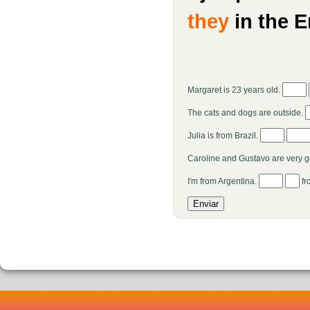
they
in the E
Margaret is 23 years old.
The cats and dogs are outside.
Julia is from Brazil.
Caroline and Gustavo are very g
I'm from Argentina.
fr