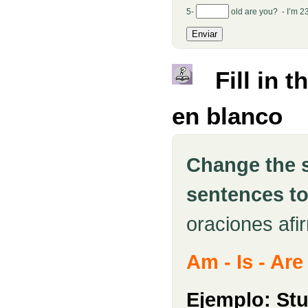
5-
old are you? - I’m 2
Fill in 
en blanco
Change the s
sentences to
oraciones afi
Am - Is - Ar
Ejemplo: Stu