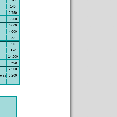
190
140
2.750
3.200
6.000
4.000
200
50
170
14.000
1.600
2.500
telas
3.200