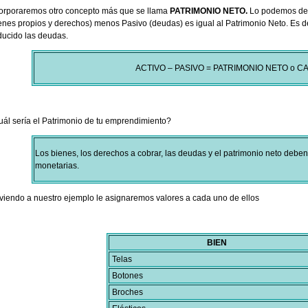
orporaremos otro concepto más que se llama
PATRIMONIO NETO.
Lo podemos dete
enes propios y derechos) menos Pasivo (deudas) es igual al Patrimonio Neto. Es dec
ucido las deudas.
ACTIVO – PASIVO = PATRIMONIO NETO o CA
ál sería el Patrimonio de tu emprendimiento?
Los bienes, los derechos a cobrar, las deudas y el patrimonio neto deb
monetarias.
viendo a nuestro ejemplo le asignaremos valores a cada uno de ellos
BIEN
Telas
Botones
Broches