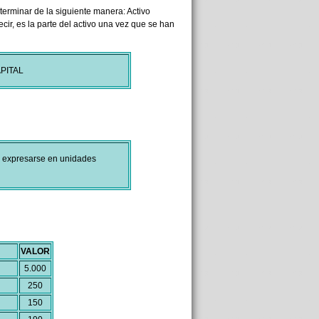
rminar de la siguiente manera: Activo
ir, es la parte del activo una vez que se han
PITAL
en expresarse en unidades
VALOR
5.000
250
150