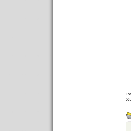
Los
ocu