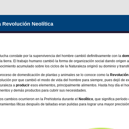
 Revolución Neolítica
lucha constate por la supervivencia del hombre cambió definitivamente con la
dom
la tierra. El trabajo humano cambió la forma de organización social dando origen a
ocimiento acumulado sobre los ciclos de la Naturaleza originó su dominio y trans
proceso de domesticación de plantas y animales se lo conoce como la
Revolución 
olución por que cambió el modo de vida del hombre para siempre, pues dejó de ex
uraleza a
producir
esos elementos, principalmente alimentos. Hasta hoy día el h
mentos y demás productos para cubrir sus necesidades.
os cambios ocurrieron en la Prehistoria durante el
Neolítico
, que significa período
ramientas líticas después de talladas eran pulidas para lograr una mayor precisión