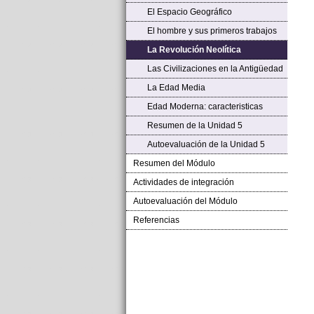
El Espacio Geográfico
El hombre y sus primeros trabajos
La Revolución Neolítica
Las Civilizaciones en la Antigüedad
La Edad Media
Edad Moderna: caracteristicas
Resumen de la Unidad 5
Autoevaluación de la Unidad 5
Resumen del Módulo
Actividades de integración
Autoevaluación del Módulo
Referencias