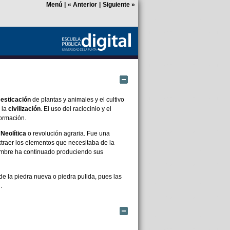
Menú
|
«
Anterior
|
Siguiente
»
Ocultar
esticación
de plantas y animales y el cultivo
 la
civilización
. El uso del raciocinio y el
formación.
Neolítica
o revolución agraria. Fue una
traer los elementos que necesitaba de la
ombre ha continuado produciendo sus
 de la piedra nueva o piedra pulida, pues las
.
Ocultar