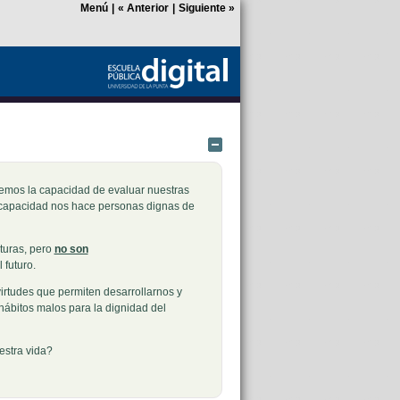
Menú
|
«
Anterior
|
Siguiente
»
Ocultar
nemos la capacidad de evaluar nuestras
a capacidad nos hace personas dignas de
turas, pero
no son
 futuro.
irtudes que permiten desarrollarnos y
 hábitos malos para la dignidad del
stra vida?