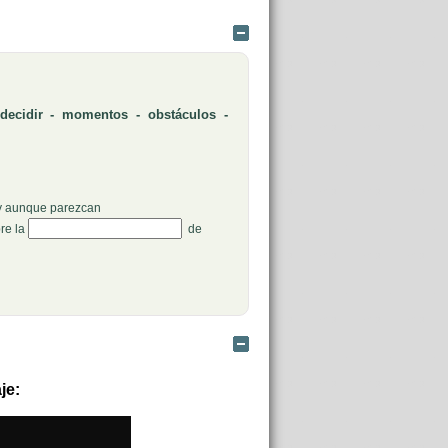
Ocultar
 decidir - momentos - obstáculos -
Rellenar huecos (2):
y aunque parezcan
Rellenar huecos (4):
pre la
de
Ocultar
je: