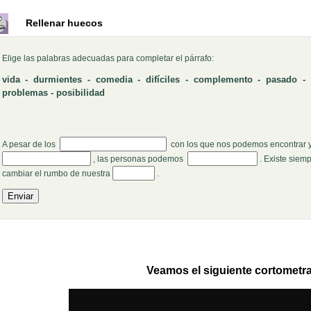
Rellenar huecos
Elige las palabras adecuadas para completar el párrafo:
vida - durmientes - comedia - difíciles - complemento - pasado -
problemas - posibilidad
Rellenar huecos (1):
A pesar de los
con los que nos podemos encontrar 
Rellenar huecos (3):
, las personas podemos
. Existe siem
Rellenar huecos (5):
cambiar el rumbo de nuestra
.
Veamos el siguiente cortometra