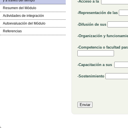
y a través del tiempo
Rellenar huecos
-Acceso a la
Resumen del Módulo
Relle
-Representación de las
Actividades de integración
Autoevaluación del Módulo
Rellenar hu
-Difusión de sus
Referencias
-Organización y funcionam
-Competencia o facultad pa
Rellena
-Capacitación a sus
Rellenar hue
-Sostenimiento