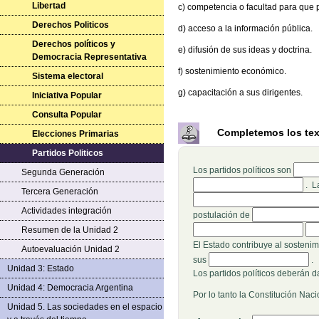
Libertad
c) competencia o facultad para que 
Derechos Politicos
d) acceso a la información pública.
Derechos políticos y
e) difusión de sus ideas y doctrina.
Democracia Representativa
f) sostenimiento económico.
Sistema electoral
g) capacitación a sus dirigentes.
Iniciativa Popular
Consulta Popular
Completemos los tex
Elecciones Primarias
Partidos Politicos
Rellen
Los partidos políticos son
Segunda Generación
. L
Tercera Generación
Actividades integración
Rellenar huecos 
postulación de
Rel
Resumen de la Unidad 2
El Estado contribuye al sosteni
Autoevaluación Unidad 2
Rellenar huecos (16):
sus
.
Unidad 3: Estado
Los partidos políticos deberán d
Unidad 4: Democracia Argentina
Por lo tanto la Constitución Naci
Unidad 5. Las sociedades en el espacio