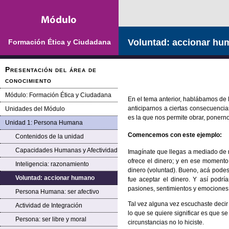
Saltar la navegación
Voluntad: accionar h
Formación Ética y Ciudadana
Presentación del área de
conocimiento
Módulo: Formación Ética y Ciudadana
En el tema anterior, hablábamos de 
anticiparnos a ciertas consecuencias
Unidades del Módulo
es la que nos permite obrar, ponern
Unidad 1: Persona Humana
Comencemos con este ejemplo:
Contenidos de la unidad
Capacidades Humanas y Afectividad
Imagínate que llegas a mediado de m
ofrece el dinero; y en ese momento 
Inteligencia: razonamiento
dinero (voluntad). Bueno, acá podes 
Voluntad: accionar humano
fue aceptar el dinero. Y así podrí
pasiones, sentimientos y emociones.
Persona Humana: ser afectivo
Tal vez alguna vez escuchaste decir 
Actividad de Integración
lo que se quiere significar es que se
Persona: ser libre y moral
circunstancias no lo hiciste.