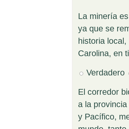
La minería es
Pregunta 5
ya que se rem
historia local
Carolina, en t
Verdadero
El corredor b
Pregunta 6
a la provinci
y Pacífico, m
mundo, tanto