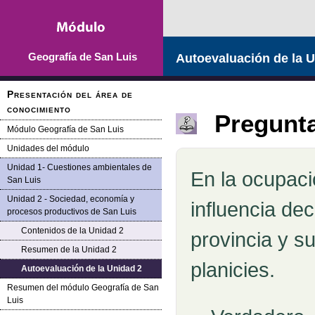
Geografía de San Luis
Autoevaluación de la U
Presentación del área de
conocimiento
Pregunt
Módulo Geografía de San Luis
Unidades del módulo
Unidad 1- Cuestiones ambientales de
En la ocupaci
Pregunta 1
San Luis
Unidad 2 - Sociedad, economía y
influencia dec
procesos productivos de San Luis
Contenidos de la Unidad 2
provincia y su
Resumen de la Unidad 2
planicies.
Autoevaluación de la Unidad 2
Resumen del módulo Geografía de San
Luis