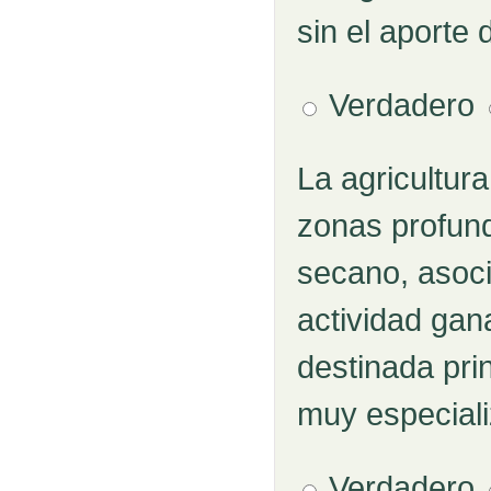
sin el aporte
Verdadero
La agricultur
Pregunta 2
zonas profun
secano, asoc
actividad gana
destinada prin
muy especial
Verdadero