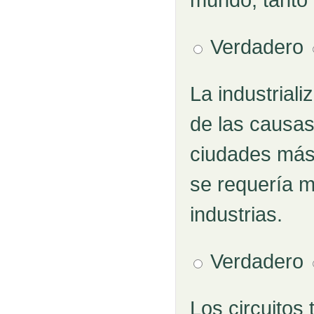
Verdadero
La industriali
Pregunta 7
de las causas
ciudades más 
se requería 
industrias.
Verdadero
Los circuitos
Pregunta 8