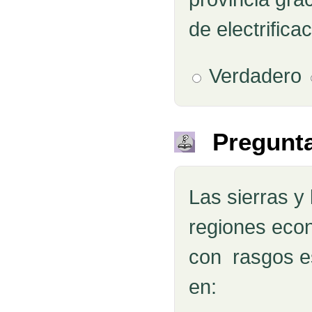
de electrificac
Verdadero
Pregunta
Las sierras y 
Pregunta
regiones econ
con rasgos es
en: