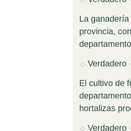
La ganadería 
Pregunta 3
provincia, co
departamento
Verdadero
El cultivo de 
Pregunta 4
departamento 
hortalizas pr
Verdadero