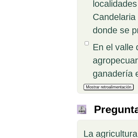
localidades
Candelaria 
donde se pr
Opción 6
En el valle
agropecuari
ganadería 
Pregunt
La agricultur
Pregunta 1