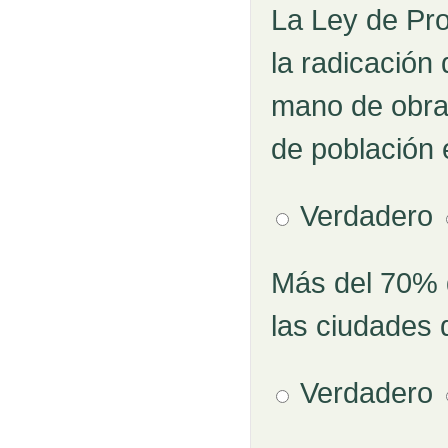
La Ley de Pr
Pregunta 1
la radicación
mano de obra,
de población 
Verdadero
Más del 70% d
Pregunta 2
las ciudades 
Verdadero