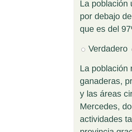
La población
Pregunta 3
por debajo de
que es del 9
Verdadero
La población 
Pregunta 4
ganaderas, pr
y las áreas ci
Mercedes, do
actividades t
provincia grac