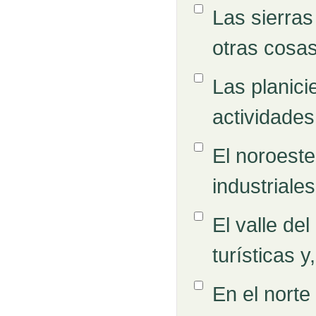
Opción 1
Las sierras
Respuestas
otras cosas
Opción 2
Las planici
actividades
Opción 3
El noroeste
industriale
Opción 4
El valle de
turísticas 
Opción 5
En el norte