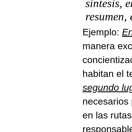
síntesis, 
resumen, 
Ejemplo:
En
manera excl
concientiza
habitan el t
segundo lu
necesarios 
en las rutas
responsabl