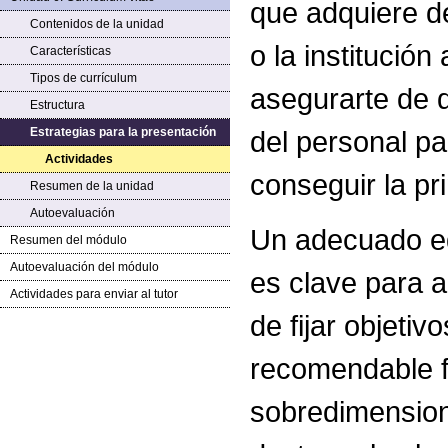
que adquiere de
Contenidos de la unidad
o la institución
Características
Tipos de currículum
asegurarte de q
Estructura
Estrategias para la presentación
del personal p
Actividades
conseguir la pr
Resumen de la unidad
Autoevaluación
Un adecuado equ
Resumen del módulo
Autoevaluación del módulo
es clave para a
Actividades para enviar al tutor
de fijar objetiv
recomendable f
sobredimension