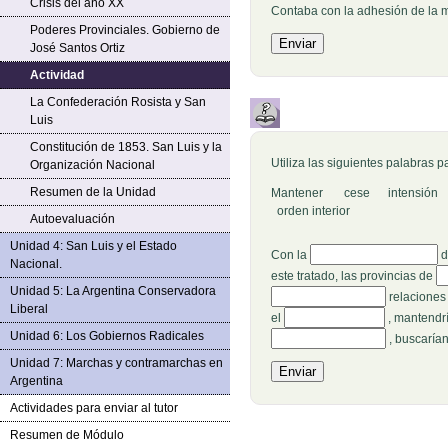
Crisis del año XX
Contaba con la adhesión de la 
Poderes Provinciales. Gobierno de
José Santos Ortiz
Actividad
La Confederación Rosista y San
Luis
Constitución de 1853. San Luis y la
Utiliza las siguientes palabras p
Organización Nacional
Resumen de la Unidad
Mantener cese intensión 
orden interior
Autoevaluación
Unidad 4: San Luis y el Estado
Rellenar huecos (1):
Con la
d
Nacional.
Re
este tratado, las provincias de
Unidad 5: La Argentina Conservadora
relaciones
Liberal
Rellenar huecos (8):
el
, mantendr
Unidad 6: Los Gobiernos Radicales
, buscaría
Unidad 7: Marchas y contramarchas en
Argentina
Actividades para enviar al tutor
Resumen de Módulo