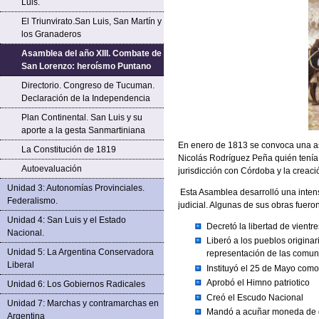
Luis.
El Triunvirato.San Luis, San Martín y
los Granaderos
Asamblea del año XIII. Combate de
San Lorenzo: heroísmo Puntano
Directorio. Congreso de Tucuman.
Declaración de la Independencia
Plan Continental. San Luis y su
aporte a la gesta Sanmartiniana
En enero de 1813 se convoca una as
La Constitución de 1819
Nicolás Rodríguez Peña quién tenía 
Autoevaluación
jurisdicción con Córdoba y la creac
Unidad 3: Autonomías Provinciales.
Esta Asamblea desarrolló una intensa
Federalismo.
judicial. Algunas de sus obras fuero
Unidad 4: San Luis y el Estado
Decretó la libertad de vientre
Nacional.
Liberó a los pueblos origina
Unidad 5: La Argentina Conservadora
representación de las comun
Liberal
Instituyó el 25 de Mayo como
Aprobó el Himno patriotico
Unidad 6: Los Gobiernos Radicales
Creó el Escudo Nacional
Unidad 7: Marchas y contramarchas en
Mandó a acuñar moneda de or
Argentina