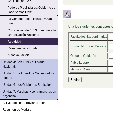
Crisis del año XX
Poderes Provinciales. Gobierno de
José Santos Ortiz
La Confederación Rosista y San
Luis
Una los siguientes conceptos o
Constitución de 1853. San Luis y la
Organización Nacional
Rel
Facultades Extraordinarias
Actividad
Rel
Suma del Poder
Público
Resumen de la Unidad
Autoevaluación
Rel
Gregorio Calderón
Unidad 4: San Luis y el Estado
Rel
Pablo Lucero
Nacional.
Rel
Mauricio Daract
Unidad 5: La Argentina Conservadora
Liberal
Unidad 6: Los Gobiernos Radicales
Unidad 7: Marchas y contramarchas en
Argentina
Actividades para enviar al tutor
Resumen de Módulo