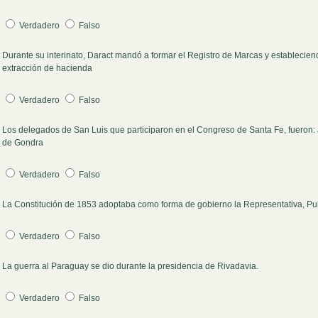
Verdadero
Falso
Durante su interinato, Daract mandó a formar el Registro de Marcas y estableciend
Pregunta 7
extracción de hacienda
Verdadero
Falso
Los delegados de San Luis que participaron en el Congreso de Santa Fe, fueron:
Pregunta 8
de Gondra
Verdadero
Falso
La Constitución de 1853 adoptaba como forma de gobierno la Representativa, P
Pregunta 9
Verdadero
Falso
La guerra al Paraguay se dio durante la presidencia de Rivadavia.
Pregunta 10
Verdadero
Falso