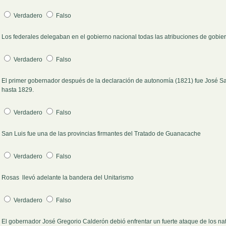
Verdadero
Falso
Los federales delegaban en el gobierno nacional todas las atribuciones de gobi
Pregunta 2
Verdadero
Falso
El primer gobernador después de la declaración de autonomía (1821) fue José San
Pregunta 3
hasta 1829.
Verdadero
Falso
San Luis fue una de las provincias firmantes del Tratado de Guanacache
Pregunta 4
Verdadero
Falso
Rosas llevó adelante la bandera del Unitarismo
Pregunta 5
Verdadero
Falso
El gobernador José Gregorio Calderón debió enfrentar un fuerte ataque de los na
Pregunta 6