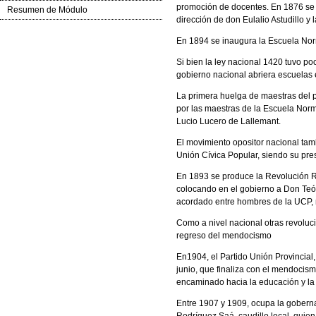
promoción de docentes. En 1876 se f
Resumen de Módulo
dirección de don Eulalio Astudillo y 
En 1894 se inaugura la Escuela Nor
Si bien la ley nacional 1420 tuvo po
gobierno nacional abriera escuelas en
La primera huelga de maestras del p
por las maestras de la Escuela Nor
Lucio Lucero de Lallemant.
El movimiento opositor nacional tamb
Unión Cívica Popular, siendo su pres
En 1893 se produce la Revolución Rad
colocando en el gobierno a Don Teófil
acordado entre hombres de la UCP, m
Como a nivel nacional otras revolucio
regreso del mendocismo
En1904, el Partido Unión Provincial,
junio, que finaliza con el mendoci
encaminado hacia la educación y la 
Entre 1907 y 1909, ocupa la goberna
Rodríguez Saá, caudillo local, quie