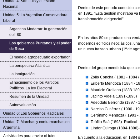
Unidad 4: San Luis y el Estado
Nacional.
Dentro de este periodo conocido com
en 1891. “Esta gestión mostraba ya 
Unidad 5: La Argentina Conservadora
transformación dirigencial”.
Liberal
Argentina Moderna: la generación
del ´80
En los años 80 se produce una verda
Los gobiernos Puntanos y el poder
modernos edificios neoclásicos, una s
de Roca
un nuevo trazado urbano (1º de ago
El modelo agropecuario exportador
La perspectiva Atlántica
Dentro del grupo mendicista que co
La Inmigración
Zoilo Concha ( 1881 - 1884 
El nacimiento de los Partidos
Eriberto Mendoza ( 1884 - 1
Políticos. La ley Electoral
Mauricio Orellano (1888-189
Jacinto Videla (1891-1893)
Resumen de la Unidad
Adeodato Berrondo (1897 - 
Autoevaluación
Nerciso Gutiérrez ( 1900 - 19
Unidad 6: Los Gobiernos Radicales
Gerónimo Mendoza ( 1903 - 
Teófilo Saá (1893) -Radical
Unidad 7: Marchas y contramarchas en
Argentina
Lindor Quiroga (1894-1896)-M
Actividades para enviar al tutor
En cuento a la educación, en 1884 s