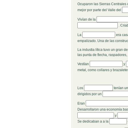
Ocuparon las Sierras Centrales
Rel
mejor por parte del Valle del
Rellenar huecos (30
Vivían de la
. Cri
Rellenar huecos (36):
La
era cas
empalizado. Una de las construc
La industia lítica tuvo un gran d
las punta de flecha, raspadores, 
Rellenar huecos (38):
R
Vestían
y
metal, como collares y brazalete
Rellenar huecos (45):
Los
tenían un
Rellenar huecos
dirigidos por un
Rellenar huecos (48):
Eran
Desarrollaron una economía basa
Rellen
y
Rellenar hu
Se dedicaban a a la