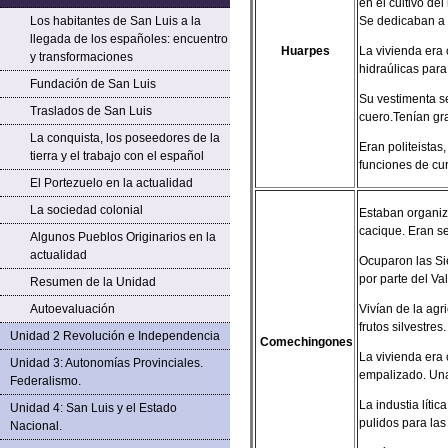
en el cultivo de
Los habitantes de San Luis a la
Se dedicaban a 
llegada de los españoles: encuentro
Huarpes
La vivienda era 
y transformaciones
hidraúlicas para 
Fundación de San Luis
Su vestimenta s
Traslados de San Luis
cuero.Tenían gra
La conquista, los poseedores de la
Eran politeista
tierra y el trabajo con el español
funciones de cur
El Portezuelo en la actualidad
La sociedad colonial
Estaban organiz
cacique. Eran se
Algunos Pueblos Originarios en la
actualidad
Ocuparon las Si
por parte del Va
Resumen de la Unidad
Autoevaluación
Vivían de la agr
frutos silvestre
Unidad 2 Revolución e Independencia
Comechingones
La vivienda era
Unidad 3: Autonomías Provinciales.
empalizado. Una
Federalismo.
La industia líti
Unidad 4: San Luis y el Estado
pulidos para las
Nacional.