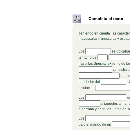
Completa el texto
Teniendo en cuenta las caracterí
mayúsculas,minúsculas y espac
Rellenar huecos (1):
Los
se ubicaba
Rellenar huecos (3):
Rellenar huec
territorio de
hasta las Sierras, extremo de la
consistía e
Rellenar huecos (10):
era c
Rellenar huecos (
alrededor del
.
Rellenar huecos (16):
productos
Rellenar huecos (17):
Los
o
a jagüeles a man
algarroba y de frutos. Tambien se
Rellenar huecos (24):
Los
Rellenar hu
bajo el mando de un