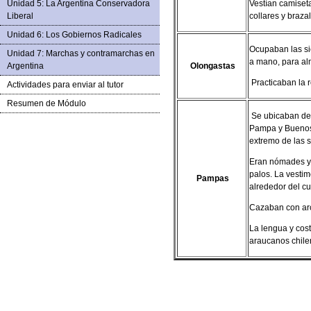
Unidad 5: La Argentina Conservadora
Vestían camiset
Liberal
collares y braza
Unidad 6: Los Gobiernos Radicales
Ocupaban las si
Unidad 7: Marchas y contramarchas en
a mano, para al
Argentina
Olongastas
Practicaban la r
Actividades para enviar al tutor
Resumen de Módulo
Se ubicaban des
Pampa y Buenos 
extremo de las s
Eran nómades y l
palos. La vesti
Pampas
alrededor del c
Cazaban con arc
La lengua y cos
araucanos chilen