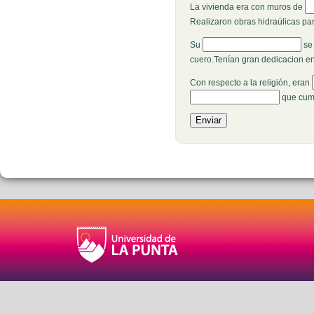
Re
La vivienda era con muros de
Realizaron obras hidraúlicas pa
Rellenar huecos (60):
Su
se
cuero.Tenían gran dedicacion en
Con respecto a la religión, eran
Rellenar huecos (64):
que cum