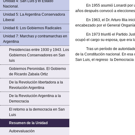
Unidad 4: San Luis y el Estado
En 1955 asumió Lonardi por unos m
Nacional.
años después convocó a elecciones pa
Unidad 5: La Argentina Conservadora
Liberal
En 1963, el Dr. Arturo Illia inici
encabezado por el General Onganía, 
Unidad 6: Los Gobiernos Radicales
En 1973 triunfó el Partido Justicia
Unidad 7: Marchas y contramarchas en
ocupó el cargo su esposa, que era la
Argentina
Tras un período de autoridades mi
Presidencias entre 1930 y 1943. Los
de la Constitución nacional. En esa o
Gobiernos Conservadores en San
San Luis, el regreso la Democracia 
luis
Gobiernos Peronistas. El Gobierno
de Ricardo Zabala Ortiz
De la Revolución libertadora a la
Revolución Argentina
De la Revolución Argentina a la
Democracia
El retorno a la democracia en San
Luis
Resumen de la Unidad
Autoevaluación