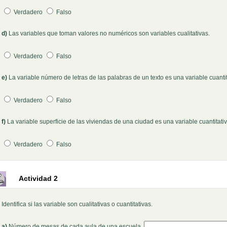
Verdadero
Falso
d)
Las variables que toman valores no numéricos son variables cualitativas.
Pregunta 4
Verdadero
Falso
e)
La variable número de letras de las palabras de un texto es una variable cuantit
Pregunta 5
Verdadero
Falso
f)
La variable superficie de las viviendas de una ciudad es una variable cuantitativ
Pregunta 6
Verdadero
Falso
Actividad 2
Identifica si las variable son cualitativas o cuantitativas.
Rellenar huecos (1):
a)
Número de mesas de cada aula de una escuela.