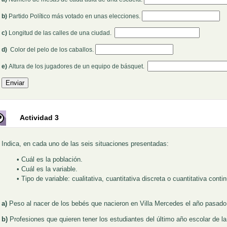
Rellenar huecos (2):
b)
Partido Político más votado en unas elecciones.
Rellenar huecos (3):
c)
Longitud de las calles de una ciudad.
Rellenar huecos (4):
d)
Color del pelo de los caballos.
Rellenar huecos (5):
e)
Altura de los jugadores de un equipo de básquet.
Actividad 3
Indica, en cada uno de las seis situaciones presentadas:
• Cuál es la población.
• Cuál es la variable.
• Tipo de variable: cualitativa, cuantitativa discreta o cuantitativa conti
a)
Peso al nacer de los bebés que nacieron en Villa Mercedes el año pasado
b)
Profesiones que quieren tener los estudiantes del último año escolar de la