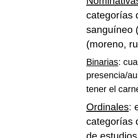
Nominativa
categorías 
sanguíneo (A
(moreno, rub
Binarias
: cu
presencia/au
tener el carn
Ordinales
: 
categorías d
de estudios