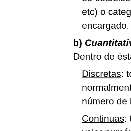
etc) o cate
encargado, 
b)
Cuantitati
Dentro de és
Discretas
: 
normalment
número de 
Continuas
: