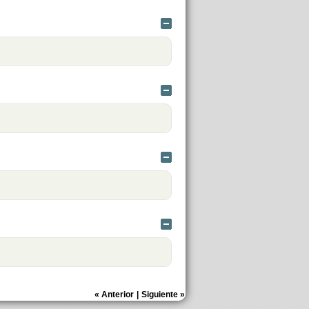
Ocultar
Ocultar
Ocultar
Ocultar
«
Anterior
|
Siguiente
»