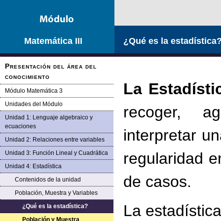
Matemática III
¿Qué es la estadística
Presentación del área del
conocimiento
La Estadísti
Módulo Matemática 3
Unidades del Módulo
recoger, ag
Unidad 1: Lenguaje algebraico y
ecuaciones
interpretar u
Unidad 2: Relaciones entre variables
Unidad 3: Función Lineal y Cuadrática
regularidad e
Unidad 4: Estadística
de casos.
Contenidos de la unidad
Población, Muestra y Variables
La estadística
¿Qué es la estadística?
Población y Muestra