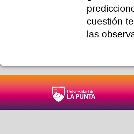
prediccio
cuestión t
las observ