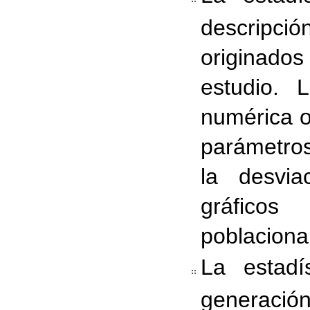
descripció
originado
estudio. 
numérica o
parámetro
la desvia
gráfico
poblacional
La estadí
generació