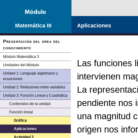
Matemática III
Aplicaciones
Presentación del área del
conocimiento
Módulo Matemática 3
Las funciones 
Unidades del Módulo
Unidad 1: Lenguaje algebraico y
intervienen ma
ecuaciones
La representaci
Unidad 2: Relaciones entre variables
Unidad 3: Función Lineal y Cuadrática
pendiente nos i
Contenidos de la unidad
Función lineal
una magnitud co
Gráfica
origen nos info
Aplicaciones
Actividad 3