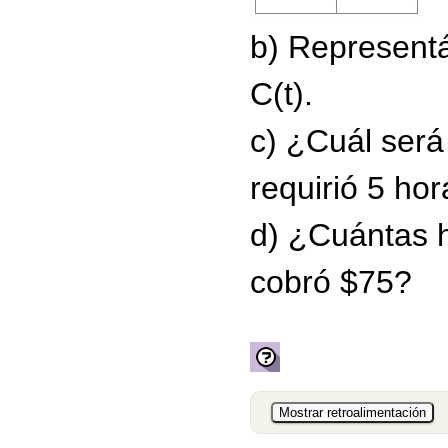
b) Representá
C(t).
c) ¿Cuál será
requirió 5 hor
d) ¿Cuántas h
cobró $75?