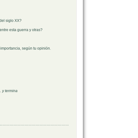
del siglo XX?
ntre esta guerra y otras?
importancia, según tu opinión.
…
y termina
rgimiento de………………………………………………………