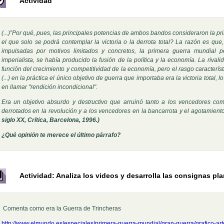
Actividad
(...)”Por qué, pues, las principales potencias de ambos bandos consideraron la p
el que solo se podrá contemplar la victoria o la derrota total? La razón es que,
impulsadas por motivos limitados y concretos, la primera guerra mundial pe
imperialista, se había producido la fusión de la política y la economía. La rivali
función del crecimiento y competitividad de la economía, pero el rasgo característ
(...) en la práctica el único objetivo de guerra que importaba era la victoria total
en llamar "rendición incondicional".
Era un objetivo absurdo y destructivo que arruinó tanto a los vencedores com
derrotados en la revolución y a los vencedores en la bancarrota y el agotamiento 
siglo XX, Crítica, Barcelona, 1996.)
¿Qué opinión te merece el último párrafo?
Actividad: Analiza los videos y desarrolla las consignas pl
Comenta como era la Guerra de Trincheras
http://www.elmundo.es/especiales/primera-guerra-mundial/gran-guerra/grafico-art