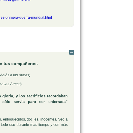
nes-primera-guerra-mundial.html
Ocultar
on tus compañeros:
Adiós a las Armas
).
 a las Armas
).
gloria, y los sacrificios recordaban
sólo servía para ser enterrada”
s, enloquecidos, dóciles, inocentes. Veo a
le todo eso durante más tiempo y con más