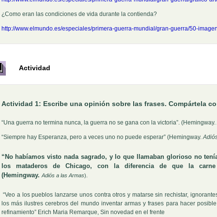
¿Como eran las condiciones de vida durante la contienda?
http://www.elmundo.es/especiales/primera-guerra-mundial/gran-guerra/50-image
Actividad
Actividad 1:
Escribe una opinión sobre las frases. Compártela c
“Una guerra no termina nunca, la guerra no se gana con la victoria”. (Hemingway.
“Siempre hay Esperanza, pero a veces uno no puede esperar” (Hemingway.
Adiós
“No habíamos visto nada sagrado, y lo que llamaban glorioso no tenía 
los mataderos de Chicago, con la diferencia de que la carne 
(Hemingway.
Adiós a las Armas
).
“Veo a los pueblos lanzarse unos contra otros y matarse sin rechistar, ignorante
los más ilustres cerebros del mundo inventar armas y frases para hacer posib
refinamiento” Erich Maria Remarque, Sin novedad en el frente