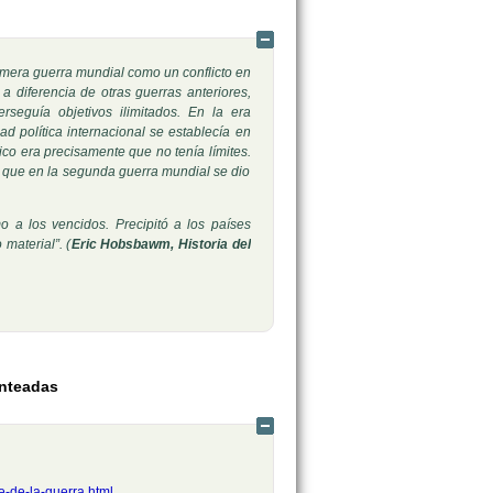
Ocultar
rimera guerra mundial como un conflicto en
 a diferencia de otras guerras anteriores,
rseguía objetivos ilimitados. En la era
dad política internacional se establecía en
ico era precisamente que no tenía límites.
, lo que en la segunda guerra mundial se dio
o a los vencidos. Precipitó a los países
material”. (
Eric Hobsbawm, Historia del
anteadas
Ocultar
e-de-la-guerra.html