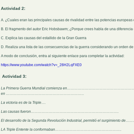
Actividad 2:
A. ¿Cuales eran las principales causas de rivalidad entre las potencias europeas 
B. El fragmento del autor Eric Hobsbawm; ¿Porque crees habla de una diferencia e
C. Explica las causas del estallido de la Gran Guerra
D. Realiza una lista de las consecuencias de la guerra considerando un orden de 
A modo de conclusión, entra al siguiente enlace para completar la actividad:
https://www.youtube.com/watch?v=_28H2LqFXE0
Actividad 3:
La Primera Guerra Mundial comienza en………………………………………………
en
………………………………………………………...
La victoria es de la Triple….
Las causas fueron………………………………………………………………..
El desarrollo de la Segunda Revolución Industrial, permitió el su
LA Triple Entente la conformaban………………………………………………..