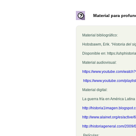
Material para profun
Material bibliográfico:
Hobsbawm, Erik.
“Historia del s
Disponible en: https://uhphistor
Material audiovisual:
https://www.youtube.com/wat
https://www.youtube.com/play
Material digital:
La guerra fría en América Latina
http://historia1imagen.blogspot
http://www.alainet.org/es/active
http://historiageneral.com/2009/
Películas: