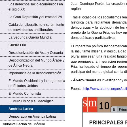
Juan Domingo Perón. La creación 
Los derechos socio económicos en
región.
el siglo XX
La Gran Depresión y el crac del 29
Tras el ocaso de los socialismos re
histórica para replantear demanda
Caída del Liberalismo y surgimiento
democracias y la abolición de los e
de movimientos antiliberales
propio de la Guerra Fría, es hoy o
La Segunda Guerra Mundial
democráticas y participativas.
Guerra Fría
El imperativo político latinoameric
la insultante miseria y desigualda
Descolonización de Asia y Oceanía
pluralismo sean una realidad tangib
Descolonización del Mundo Árabe y
que promueva la integración region
de África Negra
Fría, ha llegado el tiempo de repe
participar del mundo global con la 
Importancia de la descolonización
-
Álvaro Cuadra
es Investigador y 
El Mundo Occidental y la hegemonía
de Estados Unidos
Fuente:
http://www.alainet.org/es/ac
El Mundo Comunista
El Muro Físico y el Ideológico
América Latina
Democracia en América Latina
Autoevaluación del Módulo