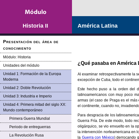
Saltar la navegación
Historia II
América Latina
Presentación del área de
conocimiento
Módulo: Historia
¿Qué pasaba en América 
Unidades del módulo
Unidad 1: Formación de la Europa
Al examinar retrospectivamente la s
Moderna
excepción de Cuba, todo el continent
Unidad 2: Doble Revolución
Este hecho puso a la orden del d
latinoamericanos con muy poco mar
Unidad 3: Industria e Imperio
armas (el caso de Praga es el más 
Unidad 4: Primera mitad del siglo XX:
el continente, cuando no, invadien
Mundo contemporáneo
Para desgracia de los latinoamerican
Primera Guerra Mundial
Guerra Fría. De este modo, todo re
oligárquico, se vio envuelto en la o
Periodo de entreguerras
la intervención norteamericana en l
La Revolución Rusa
la
Guerra con México
) derrocando 