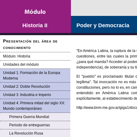
Saltar la navegación
Historia II
Poder y Democracia
Presentación del área de
conocimiento
"En América Latina, la ruptura de la 
Módulo: Historia
cuestiones, entre las cuales la p
¿para qué manda? Acceder al poder y 
Unidades del módulo
independencia), de soberanía y su tit
Unidad 1: Formación de la Europa
El "pueblo" es proclamado titular 
Moderna
legítima". Tal invocación no es más
Unidad 2: Doble Revolución
constituciones, pero no lo es, en cam
entendido en América Latina com
Unidad 3: Industria e Imperio
explícitamente, al establecimiento d
Unidad 4: Primera mitad del siglo XX:
http://www.bnm.me.gov.ar/giga1/do
Mundo contemporáneo
Primera Guerra Mundial
Periodo de entreguerras
La Revolución Rusa