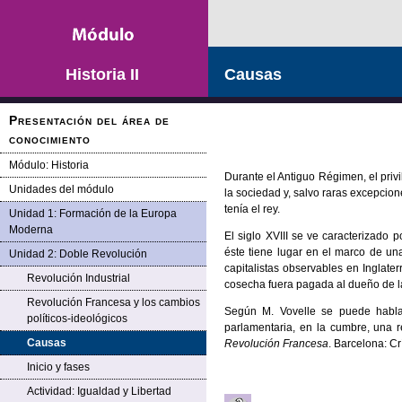
Saltar la navegación
Historia II
Causas
Presentación del área de
conocimiento
Módulo: Historia
Durante el Antiguo Régimen, el priv
Unidades del módulo
la sociedad y, salvo raras excepcion
tenía el rey.
Unidad 1: Formación de la Europa
Moderna
El siglo XVIII se ve caracterizado 
éste tiene lugar en el marco de una
Unidad 2: Doble Revolución
capitalistas observables en Inglat
Revolución Industrial
cosecha fuera pagada al dueño de la
Revolución Francesa y los cambios
Según M. Vovelle se puede hablar
políticos-ideológicos
parlamentaria, en la cumbre, una 
Causas
Revolución Francesa
. Barcelona: Cr
Inicio y fases
Actividad: Igualdad y Libertad