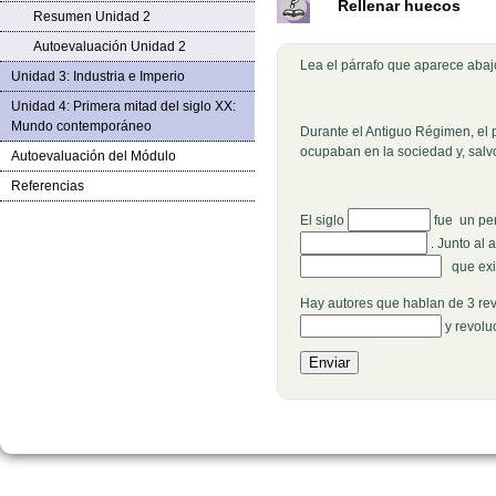
Rellenar huecos
Resumen Unidad 2
Autoevaluación Unidad 2
Lea el párrafo que aparece abajo
Unidad 3: Industria e Imperio
Unidad 4: Primera mitad del siglo XX:
Mundo contemporáneo
Durante el Antiguo Régimen, el p
ocupaban en la sociedad y, salv
Autoevaluación del Módulo
Referencias
Rellenar huecos (1):
El siglo
fue un pe
. Junto al 
que exig
Hay autores que hablan de 3 revo
y revolu