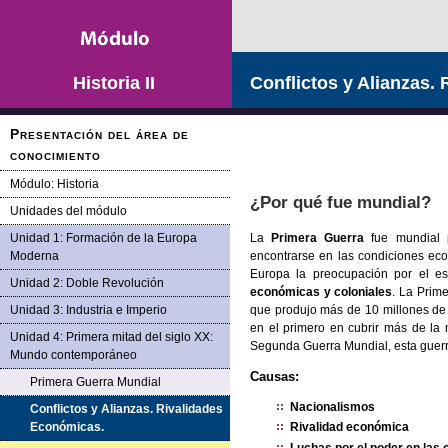
Saltar la navegación
Historia II
Conflictos y Alianzas.
Presentación del área de
conocimiento
Módulo: Historia
¿Por qué fue mundial?
Unidades del módulo
La
Primera Guerra
fue mundial 
Unidad 1: Formación de la Europa
encontrarse en las condiciones eco
Moderna
Europa la preocupación por el est
Unidad 2: Doble Revolución
económicas y coloniales
. La Prim
que produjo más de 10 millones de m
Unidad 3: Industria e Imperio
en el primero en cubrir más de la 
Unidad 4: Primera mitad del siglo XX:
Segunda Guerra Mundial, esta guerra
Mundo contemporáneo
Causas:
Primera Guerra Mundial
Nacionalismos
Conflictos y Alianzas. Rivalidades
Económicas.
Rivalidad económica
Luchas por el poder en las 