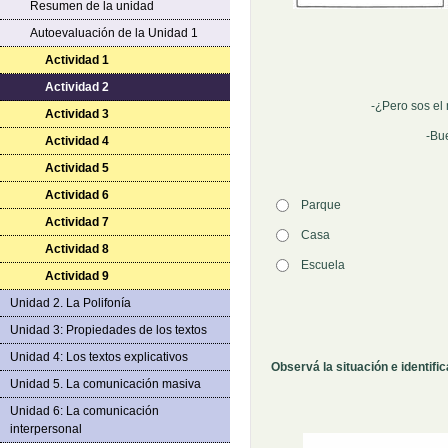
Resumen de la unidad
Autoevaluación de la Unidad 1
Actividad 1
Actividad 2
-¿Pero sos el
Actividad 3
-Bu
Actividad 4
Actividad 5
Actividad 6
Opción 1
Parque
Actividad 7
Respuestas
Opción 2
Casa
Actividad 8
Opción 3
Escuela
Actividad 9
Unidad 2. La Polifonía
Pregunta
Retroalimentación
Unidad 3: Propiedades de los textos
Unidad 4: Los textos explicativos
Observá la situación e identifi
Unidad 5. La comunicación masiva
Unidad 6: La comunicación
interpersonal