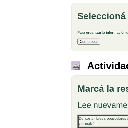
Seleccioná
Para organizar la información 
Activida
Marcá la re
Pregunta
Lee nuevame
De costumbres crepusculares y n
y el malvón.