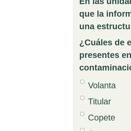
En las unida
que la infor
una estructu
¿Cuáles de e
presentes en
contaminaci
Opción 1
Volanta
Respuestas
Opción 2
Titular
Opción 3
Copete
Opción 4