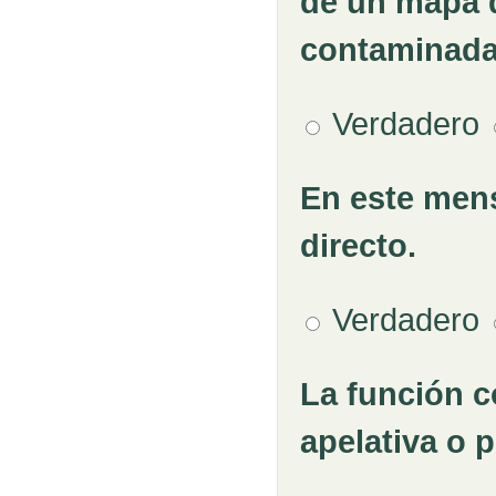
de un mapa 
contaminadas
Verdadero
En este mens
Pregunta 3
directo.
Verdadero
La función c
Pregunta 4
apelativa o 