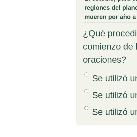
regiones del plan
mueren por año a 
¿Qué procedim
comienzo de l
oraciones?
Opción 1
Se utilizó u
Respuestas
Opción 2
Se utilizó 
Opción 3
Se utilizó 
Retroalimentación