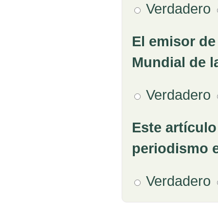
Verdadero
El emisor de
Pregunta 5
Mundial de l
Verdadero
Este artículo
Pregunta 6
periodismo e
Verdadero