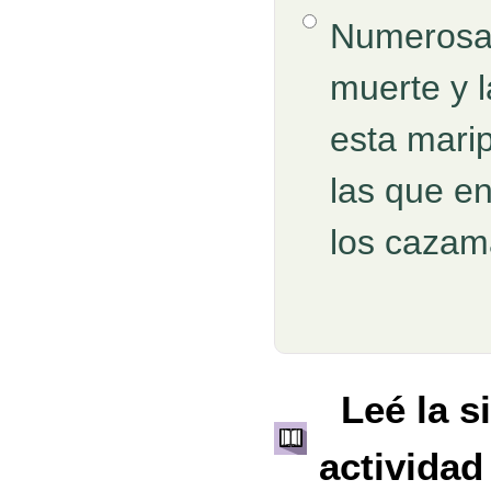
Opción 4
Numerosas
muerte y l
esta marip
las que e
los cazam
Retroalimentación
Leé la s
actividad