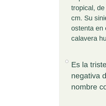
tropical, d
cm. Su sini
ostenta en 
calavera h
Opción 3
Es la tri
negativa d
nombre c