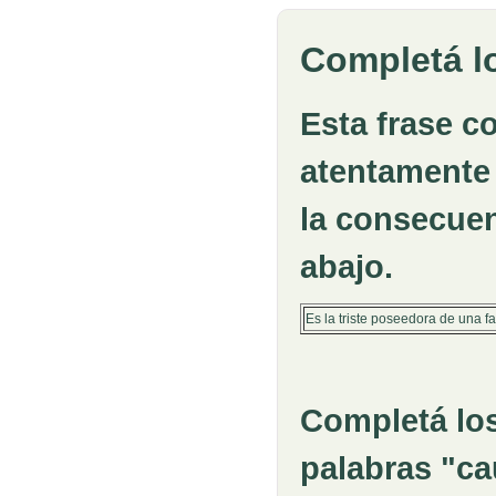
Completá l
Esta frase c
atentamente 
la consecuen
abajo.
Es la triste poseedora de una 
Completá los
palabras "c