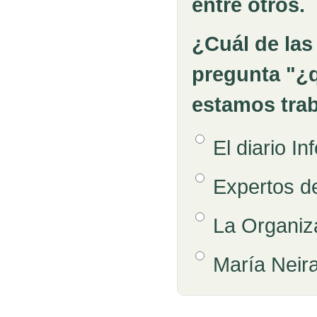
entre otros.
¿Cuál de las 
pregunta "¿q
estamos tra
Opción 1
El diario In
Respuestas
Opción 2
Expertos de
Opción 3
La Organiza
Opción 4
María Neir
Retroalimentación