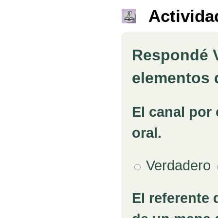
Activida
Respondé V
elementos d
El canal por
Pregunta 1
oral.
Verdadero
El referente
Pregunta 2