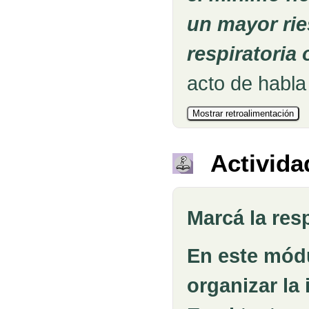
un mayor rie
respiratoria
acto de habl
Activida
Marcá la res
Pregunta
En este mód
organizar la