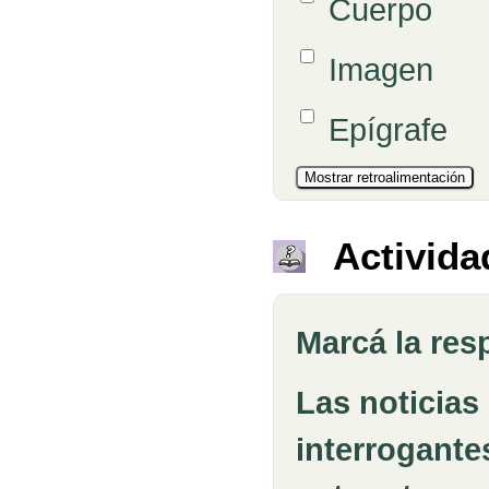
Cuerpo
Opción 5
Imagen
Opción 6
Epígrafe
Activida
Marcá la res
Pregunta
Las noticias
interrogante