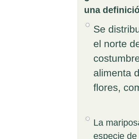
una definici
Opción 1
Se distrib
Respuestas
el norte d
costumbre
alimenta d
flores, co
Opción 2
La maripos
especie de p