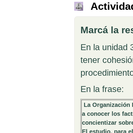
Activida
Marcá la re
Pregunta
En la unidad 
tener cohesió
procedimient
En la frase:
La Organización 
a conocer los fac
concientizar sobr
El estudio, para e