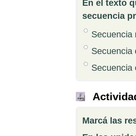
En el texto 
secuencia p
Opción 1
Secuencia 
Respuestas
Opción 2
Secuencia 
Opción 3
Secuencia 
Retroalimentación
Activida
Marcá las re
Pregunta