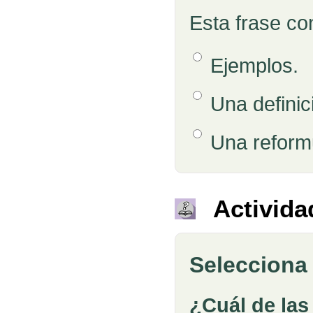
Esta frase co
Opción 1
Ejemplos.
Respuestas
Opción 2
Una definic
Opción 3
Una reform
Retroalimentación
Activida
Selecciona 
Pregunta
¿Cuál de las