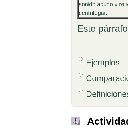
sonido agudo y reit
centrifugar.
Este párrafo
Opción 1
Ejemplos.
Respuestas
Opción 2
Comparaci
Opción 3
Definicione
Retroalimentación
Activida