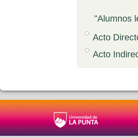
"Alumnos l
Opción 1
Acto Direct
Respuestas
Opción 2
Acto Indire
Retroalimentación