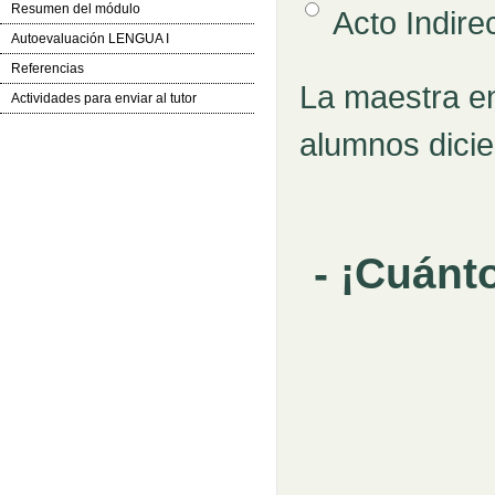
Resumen del módulo
Opción 2
Acto Indire
Autoevaluación LENGUA I
Referencias
La maestra ent
Pregunta
Retroalimentación
Actividades para enviar al tutor
alumnos dici
- ¡Cuánt