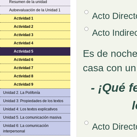
Resumen de la unidad
Autoevaluación de la Unidad 1
Opción 1
Acto Direct
Respuestas
Actividad 1
Actividad 2
Opción 2
Acto Indire
Actividad 3
Actividad 4
Es de noche
Pregunta
Actividad 5
Retroalimentación
Actividad 6
casa con un
Actividad 7
Actividad 8
- ¡Qué 
Actividad 9
Unidad 2. La Polifonía
Unidad 3: Propiedades de los textos
Unidad 4: Los textos explicativos
Unidad 5. La comunicación masiva
Opción 1
Acto Direct
Unidad 6: La comunicación
Respuestas
interpersonal