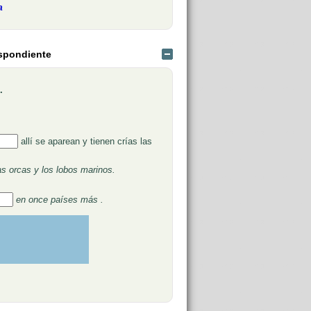
a
espondiente
Ocultar
.
cos (1):
lenar huecos (2):
allí se aparean y tienen crías las
as orcas y los lobos marinos.
Rellenar huecos
(3):
s (4):
en once países más .