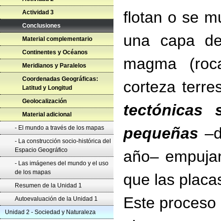
flotan o se 
Actividad 3
Conclusiones
una capa de
Material complementario
Continentes y Océanos
magma (roca
Meridianos y Paralelos
Coordenadas Geográficas:
corteza terr
Latitud y Longitud
Geolocalización
tectónicas
Material adicional
- El mundo a través de los mapas
pequeñas
–d
- La construcción socio-histórica del
Espacio Geográfico
año– empujan
- Las imágenes del mundo y el uso
de los mapas
que las placa
Resumen de la Unidad 1
Este proceso s
Autoevaluación de la Unidad 1
Unidad 2 - Sociedad y Naturaleza