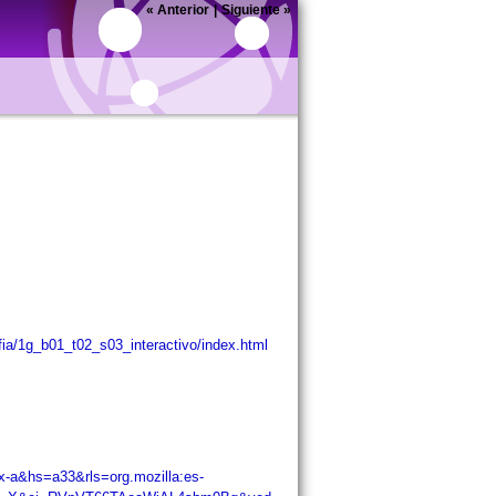
«
Anterior
|
Siguiente
»
afia/1g_b01_t02_s03_interactivo/index.html
x-a&hs=a33&rls=org.mozilla:es-