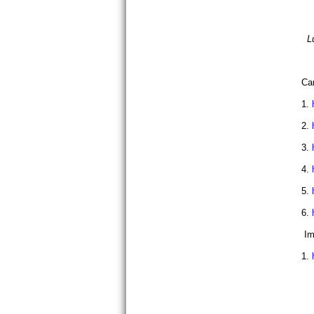
L
Car
1.
2.
3.
4.
5.
6.
Imá
1.