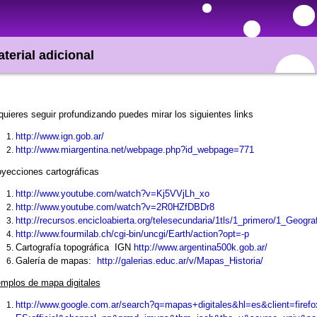
terial adicional
quieres seguir profundizando puedes mirar los siguientes links
http://www.ign.gob.ar/
http://www.miargentina.net/webpage.php?id_webpage=771
yecciones cartográficas
http://www.youtube.com/watch?v=Kj5VVjLh_xo
http://www.youtube.com/watch?v=2R0HZfDBDr8
http://recursos.encicloabierta.org/telesecundaria/1tls/1_primero/1_Geogr
http://www.fourmilab.ch/cgi-bin/uncgi/Earth/action?opt=-p
Cartografía topográfica IGN
http://www.argentina500k.gob.ar/
Galería de mapas:
http://galerias.educ.ar/v/Mapas_Historia/
mplos de mapa digitales
http://www.google.com.ar/search?q=mapas+digitales&hl=es&client=firefo