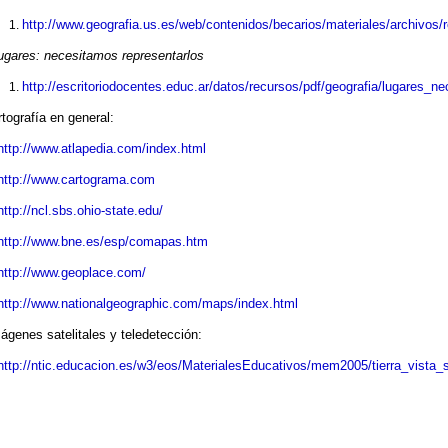
http://www.geografia.us.es/web/contenidos/becarios/materiales/archivos/r
ugares: necesitamos representarlos
http://escritoriodocentes.educ.ar/datos/recursos/pdf/geografia/lugares_n
tografía en general:
http://www.atlapedia.com/index.html
http://www.cartograma.com
http://ncl.sbs.ohio-state.edu/
http://www.bne.es/esp/comapas.htm
http://www.geoplace.com/
http://www.nationalgeographic.com/maps/index.html
genes satelitales y teledetección:
http://ntic.educacion.es/w3/eos/MaterialesEducativos/mem2005/tierra_vista_s