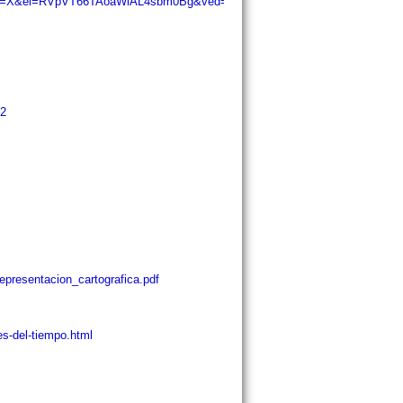
v&sa=X&ei=RVpVT66TAoaWiAL4sbm0Bg&ved=0CG4QsAQ&biw=1366&bih=662
=2
epresentacion_cartografica.pdf
s-del-tiempo.html