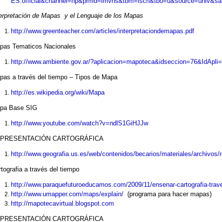
ES:official&channel=np&prmd=imvns&tbm=isch&tbo=u&source=uni
erpretación de Mapas y el Lenguaje de los Mapas
http://www.greenteacher.com/articles/interpretaciondemapas.pdf
pas Tematicos Nacionales
http://www.ambiente.gov.ar/?aplicacion=mapoteca&idseccion=76&IdApli
pas a través del tiempo – Tipos de Mapa
http://es.wikipedia.org/wiki/Mapa
pa Base SIG
http://www.youtube.com/watch?v=ndlS1GiHJJw
PRESENTACIÓN CARTOGRÁFICA
http://www.geografia.us.es/web/contenidos/becarios/materiales/archivos/r
tografia a través del tiempo
http://www.paraquefuturoeducamos.com/2009/11/ensenar-cartografia-trave
http://www.umapper.com/maps/explain/
(programa para hacer mapas)
http://mapotecavirtual.blogspot.com
PRESENTACIÓN CARTOGRÁFICA