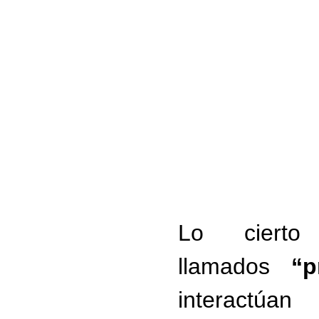
Lo ciert
llamados
“p
interactúa