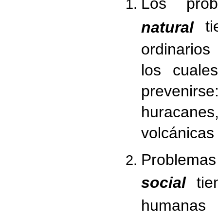
Los pro
ti
natural
ordinarios
los cuale
prevenir
huracanes,
volcánicas 
Proble
social
tie
humanas 