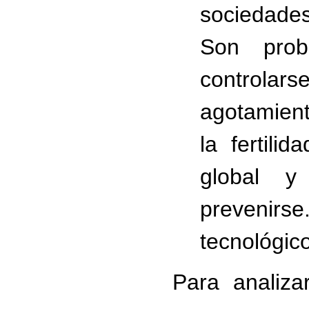
sociedades
Son prob
controlars
agotamient
la fertili
global y
prevenirs
tecnológic
Para analiz