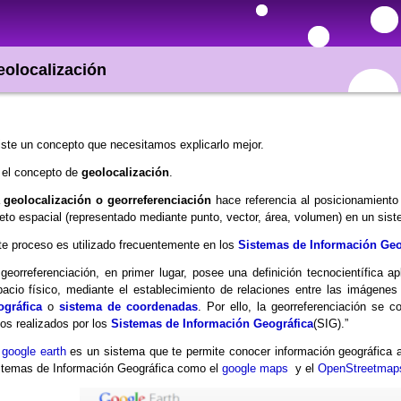
olocalización
ste un concepto que necesitamos explicarlo mejor.
 el concepto de
geolocalización
.
a
geolocalización o georreferenciación
hace referencia al posicionamiento 
eto espacial (representado mediante punto, vector, área, volumen) en un sis
e proceso es utilizado frecuentemente en los
Sistemas de Información Geo
georreferenciación, en primer lugar, posee una definición tecnocientífica a
acio físico, mediante el establecimiento de relaciones entre las imágene
ográfica
o
sistema de coordenadas
. Por ello, la georreferenciación se 
os realizados por los
Sistemas de Información Geográfica
(SIG).”
l
google earth
es un sistema que te permite conocer información geográfica a
stemas de Información Geográfica como el
google maps
y el
OpenStreetma