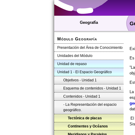
Geografía
Ge
Módulo Geografía
Presentación del Área de Conocimiento
Exi
Unidades del Módulo
Es
Unidad de repaso
“L
Unidad 1 - El Espacio Geográfico
obj
Objetivos - Unidad 1
Est
Esquema de contenidos - Unidad 1
La 
Contenidos - Unidad 1
esp
ge
- La Representación del espacio
dat
geográfico.
Tectónica de placas
E
Si
Continentes y Océanos
Meridianos y Paralelos