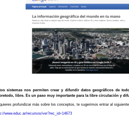
tos sistemas nos permiten crear y difundir datos geográficos de todo
bretodo, libre. Es un paso muy importante para la libre circulación y dif
quieres profundizar más sobre los conceptos, te sugerimos entrar al siguiente 
p://www.educ.ar/recursos/ver?rec_id=14673