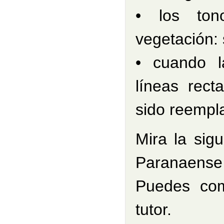
• los ton
vegetación: 
• cuando l
líneas rect
sido reempla
Mira la sigu
Paranaense 
Puedes com
tutor.