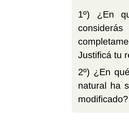
1º) ¿En qu
considerá
completam
Justificá tu 
2º) ¿En qué
natural ha 
modificado? 